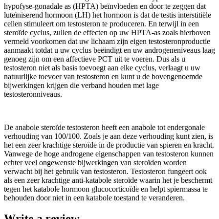
hypofyse-gonadale as (HPTA) beïnvloeden en door te zeggen dat
luteïniserend hormoon (LH) het hormoon is dat de testis interstitiële
cellen stimuleert om testosteron te produceren. En terwijl in een
steroïde cyclus, zullen de effecten op uw HPTA-as zoals hierboven
vermeld voorkomen dat uw lichaam zijn eigen testosteronproductie
aanmaakt totdat u uw cyclus beëindigt en uw androgeneniveaus laag
genoeg zijn om een ​​affectieve PCT uit te voeren. Dus als u
testosteron niet als basis toevoegt aan elke cyclus, verlaagt u uw
natuurlijke toevoer van testosteron en kunt u de bovengenoemde
bijwerkingen krijgen die verband houden met lage
testosteronniveaus.
De anabole steroïde testosteron heeft een anabole tot endergonale
verhouding van 100/100. Zoals je aan deze verhouding kunt zien, is
het een zeer krachtige steroïde in de productie van spieren en kracht.
Vanwege de hoge androgene eigenschappen van testosteron kunnen
echter veel ongewenste bijwerkingen van steroïden worden
verwacht bij het gebruik van testosteron. Testosteron fungeert ook
als een zeer krachtige anti-katabole steroïde waarin het je beschermt
tegen het katabole hormoon glucocorticoïde en helpt spiermassa te
behouden door niet in een katabole toestand te veranderen.
Write a review