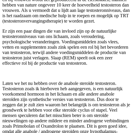
hebben van nature ongeveer 10 keer de hoeveelheid testosteron dan
vrouwen. Als u vermoedt dat u lijdt aan lage testosteronniveaus, dan
is het raadzaam om medische hulp in te roepen en mogelijk op TRT
(testosteronvervangingstherapie) te worden gezet.
Er zijn een paar dingen die van invloed zijn op de natuurlijke
testosteronniveaus van ons lichaam, zoals veroudering,
psychologische veranderingen. Voedingsmiddelen zoals vlees,
vetten en supplementen zoals zink spelen een rol bij het bevorderen
van testosteron, terwijl andere voedingsmiddelen de productie van
testosteron juist verlagen. Slaap (REM) speelt ook een zeer
effectieve rol bij de productie van testosteron.
Laten we het nu hebben over de anabole steroïde testosteron.
Testosteron zoals ik hierboven heb aangegeven, is een natuurlijk
voorkomend hormoon in het lichaam en alle andere anabole
steroïden zijn synthetische versies van testosteron. Dus door te
zeggen dat je zult zien waarom het belangrijk is om testosteron als je
grondwerk te hebben voor elke steroïde cyclus of stapel. Veel
mensen speculeren dat het misschien beter is om steroïde
nieuwelingen op andere mildere en minder androgene verbindingen
zoals Primobolan of Oxandrolon te plaatsen. Dit is geen goed idee,
omdat alle anabole / androgene steroïden onze hypothalamus-