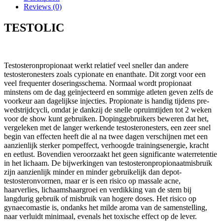
Reviews (0)
TESTOLIC
Testosteronpropionaat werkt relatief veel sneller dan andere
testosteronesters zoals cypionate en enanthate. Dit zorgt voor een
veel frequenter doseringsschema. Normaal wordt propionaat
minstens om de dag geïnjecteerd en sommige atleten geven zelfs de
voorkeur aan dagelijkse injecties. Propionate is handig tijdens pre-
wedstrijdcycli, omdat je dankzij de snelle opruimtijden tot 2 weken
voor de show kunt gebruiken. Dopinggebruikers beweren dat het,
vergeleken met de langer werkende testosteronesters, een zeer snel
begin van effecten heeft die al na twee dagen verschijnen met een
aanzienlijk sterker pompeffect, verhoogde trainingsenergie, kracht
en eetlust. Bovendien veroorzaakt het geen significante waterretentie
in het lichaam. De bijwerkingen van testosteronpropionaatmisbruik
zijn aanzienlijk minder en minder gebruikelijk dan depot-
testosteronvormen, maar er is een risico op massale acne,
haarverlies, lichaamshaargroei en verdikking van de stem bij
langdurig gebruik of misbruik van hogere doses. Het risico op
gynaecomastie is, ondanks het milde aroma van de samenstelling,
naar verluidt minimaal, evenals het toxische effect op de lever.