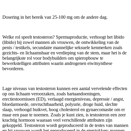
Dosering in het bereik van 25-100 mg om de andere dag.
Welke rol speelt testosteron? Spermaproductie, verhoogt het libido
(libido) bij zowel mannen als vrouwen, de ontwikkeling van de
penis / testikels, secundaire mannelijke seksuele kenmerken zoals
gezichts- en lichaamshaar en verdieping van de stem, maar het is de
belangrijkste rol voor bodybuilders om spieropbouw te
bewerkstelligen attributen waarin androgenen eiwitsynthese
bevorderen.
Lage niveaus van testosteron kunnen een aantal vervelende effecten
op ons lichaam veroorzaken, zoals hartaandoeningen,
erectiestoornissen (ED), verlaagd energieniveau, depressie / angst,
bloedarmoede, onvruchtbaarheid, polyurie, droge huid, slechte
slaap, verhoogd buikvet, hoog cholesterol en gynaecomastie om er
maar een paar te noemen. Zoals je kunt zien, is testosteron een zeer
krachtig hormoon waaraan veel verschillende attributen zijn
gekoppeld. Testosteron wordt geproduceerd in de testes van mannen
en bij vrouwen wordt het geproduceerd in de eierstokken; mannen