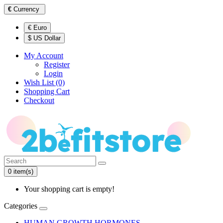
€
Currency
€ Euro
$ US Dollar
My Account
Register
Login
Wish List (0)
Shopping Cart
Checkout
0 item(s)
Your shopping cart is empty!
Categories
HUMAN GROWTH HORMONES